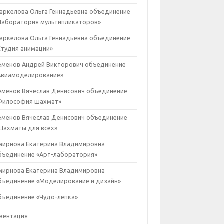
аркелова Ольга Геннадьевна объединение
Лаборатория мультипликаторов»
аркелова Ольга Геннадьевна объединение
Студия анимации»
еменов Андрей Викторович объединение
Авиамоделирование»
еменов Вячеслав Денисович объединение
Философия шахмат»
еменов Вячеслав Денисович объединение
Шахматы для всех»
мирнова Екатерина Владимировна
бъединение «Арт-лаборатория»
мирнова Екатерина Владимировна
бъединение «Моделирование и дизайн»
бъединение «Чудо-лепка»
зентация