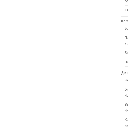
о
Т
Ком
Б
П
к
Б
П
Дис
Н
Б
«
В
«
К
«