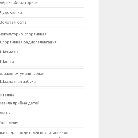
«Арт-лаборатория»
Чудо-лепка
Золотая юрта
изкультурно-спортивная
Спортивная радиопеленгация
Шахматы
Шашки
оциально-гуманитарная
Шахматная азбука
ителям
равила приёма детей
оветы
бъявления
нкета для родителей воспитанников