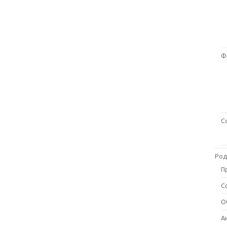
Ф
С
Род
П
С
О
А