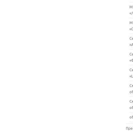
М
«
М
«
С
«
С
«
С
«
С
о
С
о
о
Пре