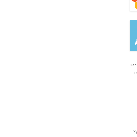
Нап
Т
Х