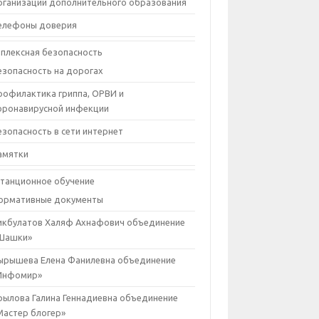
рганизации дополнительного образования
елефоны доверия
плексная безопасность
езопасность на дорогах
рофилактика гриппа, ОРВИ и
оронавирусной инфекции
езопасность в сети интернет
амятки
танционное обучение
ормативные документы
икбулатов Халяф Ахнафович объединение
Шашки»
ырышева Елена Фанилевна объединение
Инфомир»
рылова Галина Геннадиевна объединение
Мастер блогер»