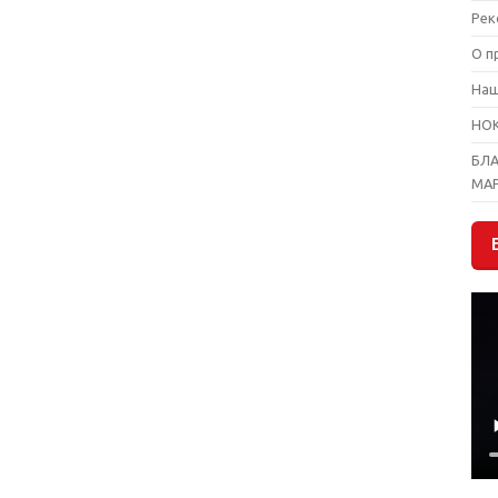
Рек
О п
На
НО
БЛ
МА