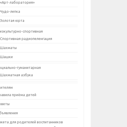
«Арт-лаборатория»
Чудо-лепка
Золотая юрта
изкультурно-спортивная
Спортивная радиопеленгация
Шахматы
Шашки
оциально-гуманитарная
Шахматная азбука
ителям
равила приёма детей
оветы
бъявления
нкета для родителей воспитанников