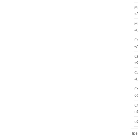
М
«
М
«
С
«
С
«
С
«
С
о
С
о
о
Пре