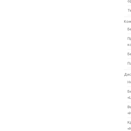
о
Т
Ком
Б
П
к
Б
П
Дис
Н
Б
«
В
«
К
«