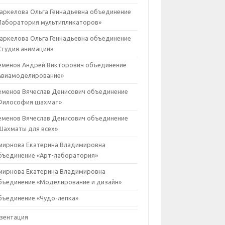
аркелова Ольга Геннадьевна объединение
Лаборатория мультипликаторов»
аркелова Ольга Геннадьевна объединение
Студия анимации»
еменов Андрей Викторович объединение
Авиамоделирование»
еменов Вячеслав Денисович объединение
Философия шахмат»
еменов Вячеслав Денисович объединение
Шахматы для всех»
мирнова Екатерина Владимировна
бъединение «Арт-лаборатория»
мирнова Екатерина Владимировна
бъединение «Моделирование и дизайн»
бъединение «Чудо-лепка»
зентация