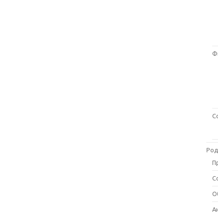
Ф
С
Род
П
С
О
А