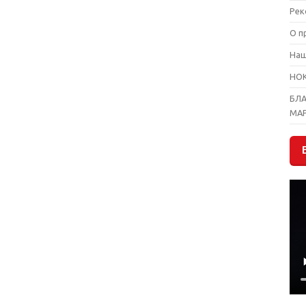
Рек
О п
На
НО
БЛ
МА