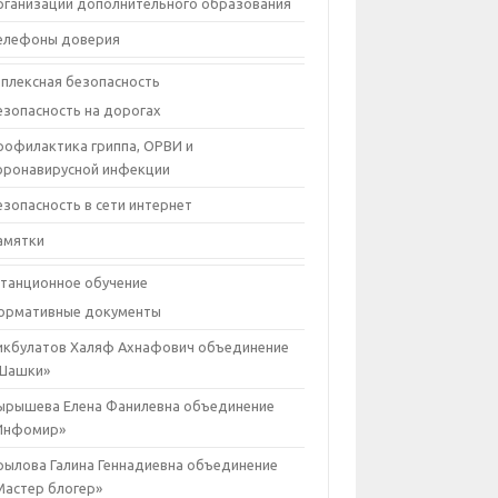
рганизации дополнительного образования
елефоны доверия
плексная безопасность
езопасность на дорогах
рофилактика гриппа, ОРВИ и
оронавирусной инфекции
езопасность в сети интернет
амятки
танционное обучение
ормативные документы
икбулатов Халяф Ахнафович объединение
Шашки»
ырышева Елена Фанилевна объединение
Инфомир»
рылова Галина Геннадиевна объединение
Мастер блогер»