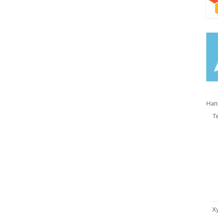
Нап
Т
Х