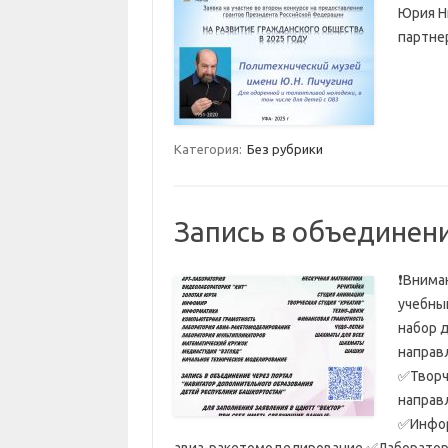
Юрия Н
партне
Категория:
Без рубрики
Запись в объединени
❗Внима
учебны
набор 
направ
✅Творч
направ
✅Инфор
авиа-ракетомоделирование ✅Лаборатор