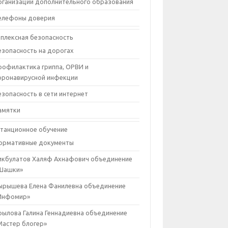
рганизации дополнительного образования
елефоны доверия
плексная безопасность
езопасность на дорогах
рофилактика гриппа, ОРВИ и
оронавирусной инфекции
езопасность в сети интернет
амятки
танционное обучение
ормативные документы
икбулатов Халяф Ахнафович объединение
Шашки»
ырышева Елена Фанилевна объединение
Инфомир»
рылова Галина Геннадиевна объединение
Мастер блогер»