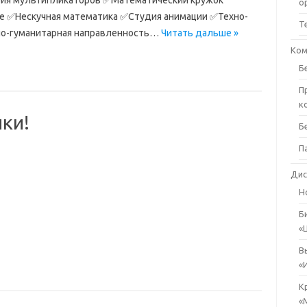
о
е ✅Нескучная математика ✅Студия анимации ✅Техно-
Т
ьно-гуманитарная направленность…
Читать дальше »
Ком
Б
П
к
ки!
Б
П
Дис
Н
Б
«
В
«
К
«