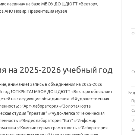
иколаевича» на базе МБОУ ДО ЦДЮТТ «Вектор»,
ра АНО Новир. Презентация музея
Ф
я на 2025-2026 учебный год
С
ние, внимание❗ Запись в объединения на 2025-2026
й год ❗ОТКРЫТА❗ МБОУ ДО ЦДЮТТ «Вектор» объявляет
Род
детей на следующие объединения: 🎨Художественная
П
ленность: ✅Арт-лаборатория ✅Золотая юрта
С
еская студия “Креатив” ✅Чудо-лепка ⚒Техническая
О
ленность ✅Видеолаборатория ”Кит” ✅Инфомир
матика ✅Компьютерная грамотность ✅Лаборатория
А
ия мультипликаторов ✅Математический кружок