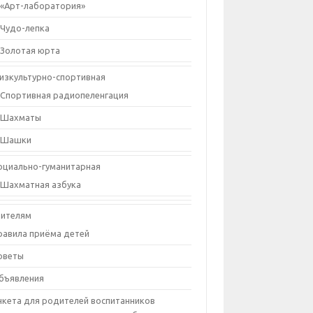
«Арт-лаборатория»
Чудо-лепка
Золотая юрта
изкультурно-спортивная
Спортивная радиопеленгация
Шахматы
Шашки
оциально-гуманитарная
Шахматная азбука
ителям
равила приёма детей
оветы
бъявления
нкета для родителей воспитанников