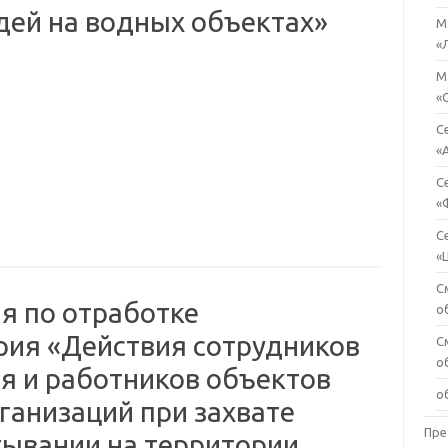
дей на водных объектах»
М
«
М
«
С
«
С
«
С
«
С
я по отработке
о
рия «Действия сотрудников
С
о
я и работников объектов
о
ганизаций при захвате
Пре
тывании на территории