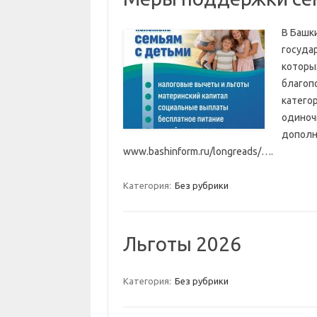
В Башк
госуда
которы
благоп
катего
одиноч
дополн
www.bashinform.ru/longreads/….
Категория:
Без рубрики
Льготы 2026
Категория:
Без рубрики