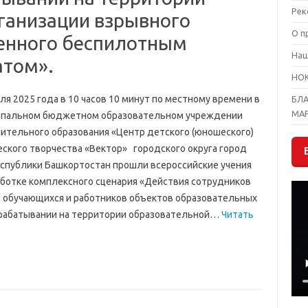
Рек
ганизации взрывного
О п
ленного беспилотным
На
атом».
НО
ля 2025 года в 10 часов 10 минут по местному времени в
БЛ
МА
пальном бюджетном образовательном учреждении
ительного образования «Центр детского (юношеского)
еского творчества «Вектор» городского округа город
спублики Башкортостан прошли всероссийские учения
аботке комплексного сценария «Действия сотрудников
, обучающихся и работников объектов образовательных
 срабатывании на территории образовательной…
Читать