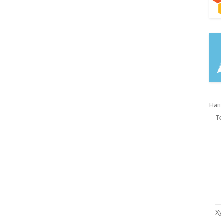
Нап
Т
Х