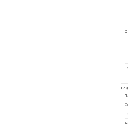
Ф
С
Род
П
С
О
А