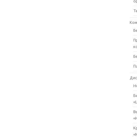
о
Т
Ком
Б
П
к
Б
П
Дис
Н
Б
«
В
«
К
«