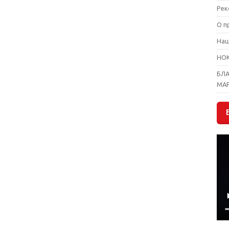
Рек
О п
На
НО
БЛ
МА