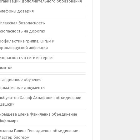
рганизации дополнительного образования
елефоны доверия
плексная безопасность
езопасность на дорогах
рофилактика гриппа, ОРВИ и
оронавирусной инфекции
езопасность в сети интернет
амятки
танционное обучение
ормативные документы
икбулатов Халяф Ахнафович объединение
Шашки»
ырышева Елена Фанилевна объединение
Инфомир»
рылова Галина Геннадиевна объединение
Мастер блогер»