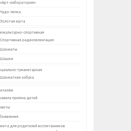
«Арт-лаборатория»
Чудо-лепка
Золотая юрта
изкультурно-спортивная
Спортивная радиопеленгация
Шахматы
Шашки
оциально-гуманитарная
Шахматная азбука
ителям
равила приёма детей
оветы
бъявления
нкета для родителей воспитанников