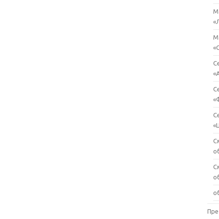
М
«
М
«
С
«
С
«
С
«
С
о
С
о
о
Пре