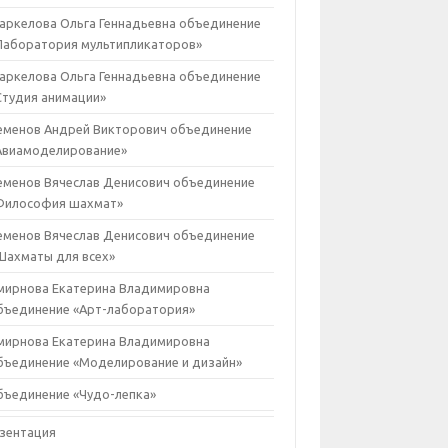
аркелова Ольга Геннадьевна объединение
Лаборатория мультипликаторов»
аркелова Ольга Геннадьевна объединение
Студия анимации»
еменов Андрей Викторович объединение
Авиамоделирование»
еменов Вячеслав Денисович объединение
Философия шахмат»
еменов Вячеслав Денисович объединение
Шахматы для всех»
мирнова Екатерина Владимировна
бъединение «Арт-лаборатория»
мирнова Екатерина Владимировна
бъединение «Моделирование и дизайн»
бъединение «Чудо-лепка»
зентация