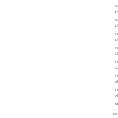
М
«
М
«
С
«
С
«
С
«
С
о
С
о
о
Пре