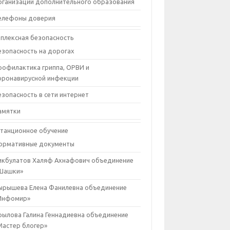
рганизации дополнительного образования
елефоны доверия
плексная безопасность
езопасность на дорогах
рофилактика гриппа, ОРВИ и
оронавирусной инфекции
езопасность в сети интернет
амятки
танционное обучение
ормативные документы
икбулатов Халяф Ахнафович объединение
Шашки»
ырышева Елена Фанилевна объединение
Инфомир»
рылова Галина Геннадиевна объединение
Мастер блогер»