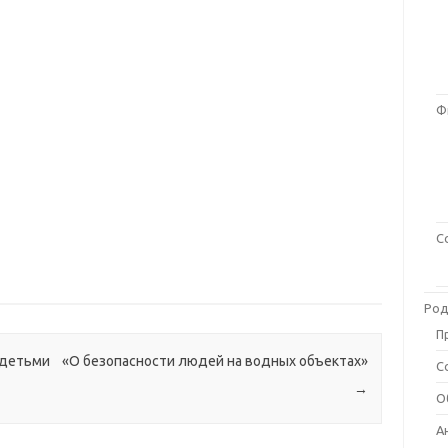
Ф
С
Род
П
 детьми
«О безопасности людей на водных объектах»
С
→
О
А