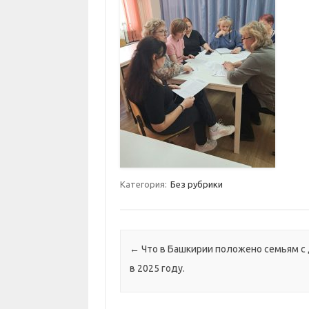
Категория:
Без рубрики
Навигация по постам
←
Что в Башкирии положено семьям с
в 2025 году.