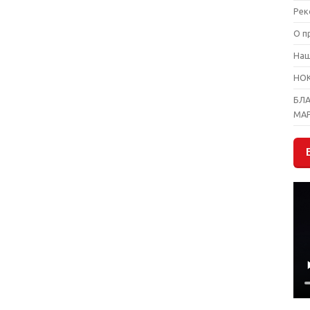
Рек
О п
На
НО
БЛ
МА