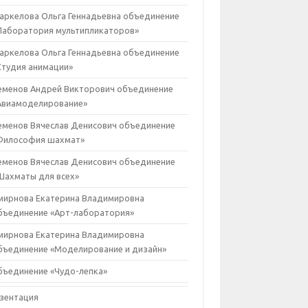
аркелова Ольга Геннадьевна объединение
Лаборатория мультипликаторов»
аркелова Ольга Геннадьевна объединение
Студия анимации»
еменов Андрей Викторович объединение
Авиамоделирование»
еменов Вячеслав Денисович объединение
Философия шахмат»
еменов Вячеслав Денисович объединение
Шахматы для всех»
мирнова Екатерина Владимировна
бъединение «Арт-лаборатория»
мирнова Екатерина Владимировна
бъединение «Моделирование и дизайн»
бъединение «Чудо-лепка»
зентация