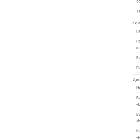
о
Т
Ком
Б
П
к
Б
П
Дис
Н
Б
«
В
«
К
«